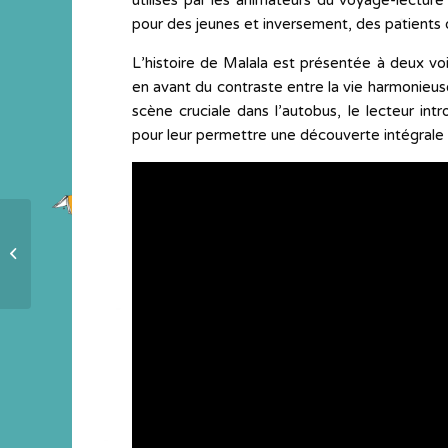
utilisés par les animateurs du voyage-lecture 
pour des jeunes et inversement, des patients d
L’histoire de Malala est présentée à deux vo
en avant du contraste entre la vie harmonieuse 
scène cruciale dans l’autobus, le lecteur intro
pour leur permettre une découverte intégrale 
Les maisons des autres :
traditionnelles et insolites