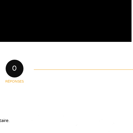
0
RÉPONSES
aire.