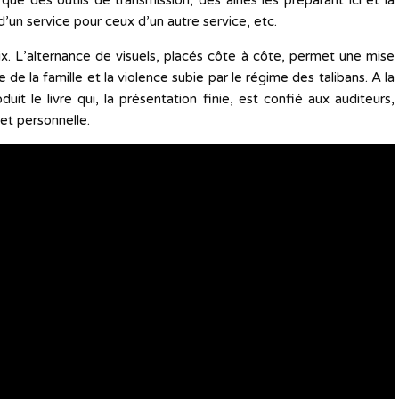
que des outils de transmission, des aînés les préparant ici et là
’un service pour ceux d’un autre service, etc.
ix. L’alternance de visuels, placés côte à côte, permet une mise
de la famille et la violence subie par le régime des talibans. A la
duit le livre qui, la présentation finie, est confié aux auditeurs,
et personnelle.