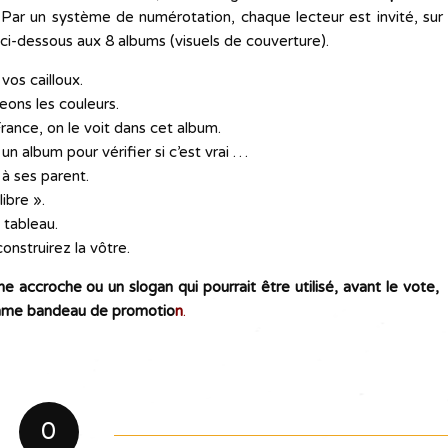
Par un système de numérotation, chaque lecteur est invité, sur
s ci-dessous aux 8 albums (visuels de couverture).
vos cailloux.
eons les couleurs.
rance, on le voit dans cet album.
un album pour vérifier si c’est vrai …
 à ses parent.
libre ».
n tableau.
onstruirez la vôtre.
ne accroche ou un slogan qui pourrait être utilisé, avant le vote,
mme bandeau de promotio
n
.
0