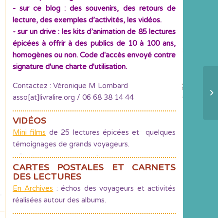
- sur ce blog : des souvenirs, des retours de
lecture, des exemples d’activités, les vidéos.
- sur un drive : les kits d’animation de 85 lectures
épicées à offrir à des publics de 10 à 100 ans,
homogènes ou non. Code d'accès envoyé contre
signature d'une charte d'utilisation.
Contactez : Véronique M Lombard
Le
asso[at]livralire.org / 06 68 38 14 44
Je
VIDÉOS
Mini films
de 25 lectures épicées et quelques
témoignages de grands voyageurs.
CARTES POSTALES ET CARNETS
DES LECTURES
En Archives
: échos des voyageurs et activités
réalisées autour des albums.