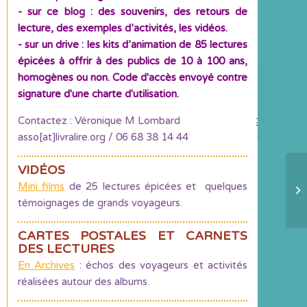
- sur ce blog : des souvenirs, des retours de
lecture, des exemples d’activités, les vidéos.
- sur un drive : les kits d’animation de 85 lectures
épicées à offrir à des publics de 10 à 100 ans,
homogènes ou non. Code d'accès envoyé contre
signature d'une charte d'utilisation.
Contactez : Véronique M Lombard
asso[at]livralire.org / 06 68 38 14 44
VIDÉOS
L
Mini films
de 25 lectures épicées et quelques
ap
témoignages de grands voyageurs.
à 
CARTES POSTALES ET CARNETS
DES LECTURES
En Archives
: échos des voyageurs et activités
réalisées autour des albums.