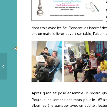
v
dont trois avec les 6e. Pendant les intermèdes m
ont en main, le livret ouvert sur table, l’album
Il n’y aura plus d’air de liberté à
Congo square
Après qu’on ait posé ensemble un regard glob
e
Pourquoi seulement des mots pour le 8
alb
album et à le partager avec un adulte : lectu