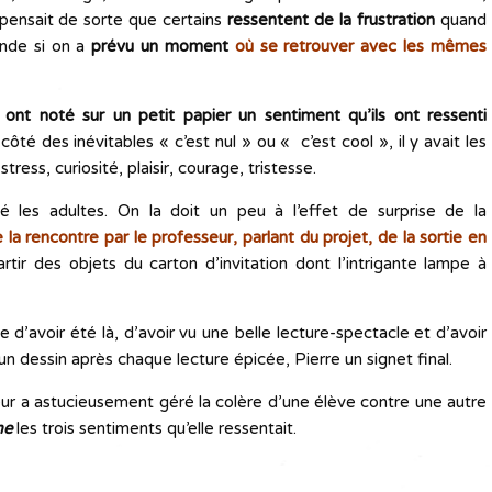
 pensait de sorte que certains
ressentent de la frustration
quand
nde si on a
prévu un moment
où se retrouver avec les mêmes
 ont noté sur un petit papier un sentiment qu’ils ont ressenti
ôté des inévitables « c’est nul » ou « c’est cool », il y avait les
tress, curiosité, plaisir, courage, tristesse.
né les adultes. On la doit un peu à l’effet de surprise de la
 la rencontre
par le professeur, parlant du projet, de la sortie en
artir des objets du carton d’invitation dont l’intrigante lampe à
 d’avoir été là, d’avoir vu une belle lecture-spectacle et d’avoir
un dessin après chaque lecture épicée, Pierre un signet final.
seur a astucieusement géré la colère d’une élève contre une autre
me
les trois sentiments qu’elle ressentait.