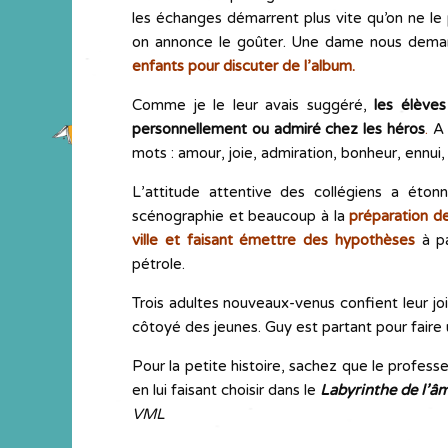
les échanges démarrent plus vite qu’on ne le
on annonce le goûter. Une dame nous dema
enfants pour discuter de l’album.
Comme je le leur avais suggéré,
les élèves
personnellement ou admiré chez les héros
.
A c
mots : amour, joie, admiration, bonheur, ennui, s
L’attitude attentive des collégiens a éton
scénographie et beaucoup à la
préparation de
ville et faisant émettre des hypothèses
à p
pétrole.
Trois adultes nouveaux-venus confient leur joie
côtoyé des jeunes. Guy est partant pour faire 
Pour la petite histoire, sachez que le profes
en lui faisant choisir dans le
Labyrinthe de l’â
VML