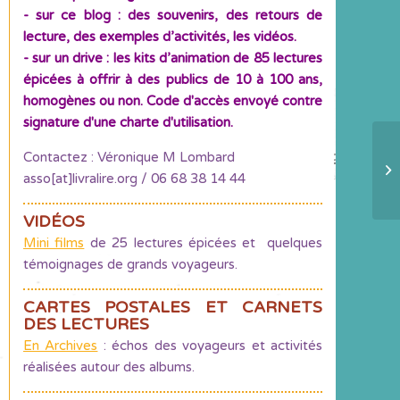
- sur ce blog : des souvenirs, des retours de
lecture, des exemples d’activités, les vidéos.
- sur un drive : les kits d’animation de 85 lectures
épicées à offrir à des publics de 10 à 100 ans,
homogènes ou non. Code d'accès envoyé contre
signature d'une charte d'utilisation.
Contactez : Véronique M Lombard
ID
asso[at]livralire.org / 06 68 38 14 44
le
VIDÉOS
Mini films
de 25 lectures épicées et quelques
témoignages de grands voyageurs.
CARTES POSTALES ET CARNETS
DES LECTURES
En Archives
: échos des voyageurs et activités
réalisées autour des albums.