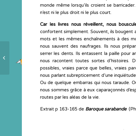
monde même lorsqu’ils croient se barricader.
n’est ni le plus droit ni le plus court.
Car les livres nous réveillent, nous bouscu
confortent simplement. Souvent, ils bougent
mots et les mêmes enchaînements à des momen
nous sauvent des naufrages. Ils nous prépa
serrer les dents. Ils entassent la paille pour a
IDClic 7 : s’associer avec un
nous racontent toutes sortes d’histoires. 
professeur d’histoire
possibles, vraies parce que belles, vraies pa
nous parlant subrepticement d’une inquiétude,
Ou de quelque embarras qui nous taraude. Ou
nous sommes grâce à eux caparaçonnés d’espri
routes par les aléas de la vie.
Extrait p 163-165 de
Baroque sarabande
(Ph