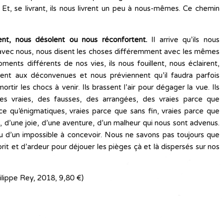
 Et, se livrant, ils nous livrent un peu à nous-mêmes. Ce chemin
lent, nous désolent ou nous réconfortent.
Il arrive qu’ils nous
 avec nous, nous disent les choses différemment avec les mêmes
ts différents de nos vies, ils nous fouillent, nous éclairent,
rent aux déconvenues et nous préviennent qu’il faudra parfois
mortir les chocs à venir. Ils brassent l’air pour dégager la vue. Ils
Des vraies, des fausses, des arrangées, des vraies parce que
rce qu’énigmatiques, vraies parce que sans fin, vraies parce que
 d’une joie, d’une aventure, d’un malheur qui nous sont advenus.
 d’un impossible à concevoir. Nous ne savons pas toujours que
t et d’ardeur pour déjouer les pièges çà et là dispersés sur nos
ilippe Rey, 2018, 9,80 €)