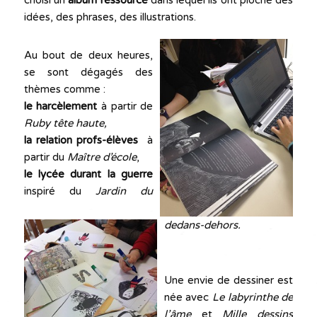
choisi un
album ressource
dans lequel ils ont pioché des
idées, des phrases, des illustrations.
Au bout de deux heures,
se sont dégagés des
thèmes comme :
le harcèlement
à partir de
Ruby tête haute,
la relation profs-élèves
à
partir du
Maître d’école
,
le lycée durant la guerre
inspiré du
Jardin du
dedans-dehors.
Une envie de dessiner est
née avec
Le labyrinthe de
l’âme
et
Mille dessins