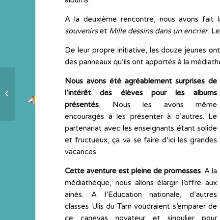
albums.
A la deuxième rencontre, nous avons fait 
souvenirs
et
Mille dessins dans un encrier
. L
De leur propre initiative, les douze jeunes 
des panneaux qu’ils ont apportés à la médiath
Nous avons été agréablement surprises de
Le vote 1, 2, 3 albums,
l’intérêt des élèves pour les albums
occasion d’éducation citoyenne
présentés
.
Nous les avons même
encouragés à les présenter à d’autres. Le
partenariat avec les enseignants étant solide
et fructueux, ça va se faire d’ici les grandes
vacances.
Cette aventure est pleine de promesses
.
A la
médiathèque, nous allons élargir l’offre aux
ainés. A l’Education nationale, d’autres
classes Ulis du Tarn voudraient s’emparer de
ce canevas novateur et singulier pour