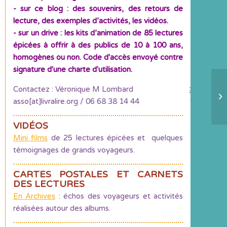
- sur ce blog : des souvenirs, des retours de
lecture, des exemples d’activités, les vidéos.
- sur un drive : les kits d’animation de 85 lectures
épicées à offrir à des publics de 10 à 100 ans,
homogènes ou non. Code d'accès envoyé contre
signature d'une charte d'utilisation.
Contactez : Véronique M Lombard
1,
asso[at]livralire.org / 06 68 38 14 44
de
VIDÉOS
Mini films
de 25 lectures épicées et quelques
témoignages de grands voyageurs.
CARTES POSTALES ET CARNETS
DES LECTURES
En Archives
: échos des voyageurs et activités
réalisées autour des albums.