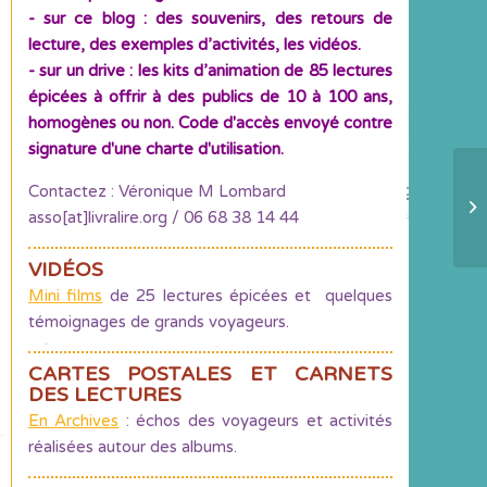
- sur ce blog : des souvenirs, des retours de
lecture, des exemples d’activités, les vidéos.
- sur un drive : les kits d’animation de 85 lectures
épicées à offrir à des publics de 10 à 100 ans,
homogènes ou non. Code d'accès envoyé contre
signature d'une charte d'utilisation.
Le
Contactez : Véronique M Lombard
1
asso[at]livralire.org / 06 68 38 14 44
in
VIDÉOS
Mini films
de 25 lectures épicées et quelques
témoignages de grands voyageurs.
CARTES POSTALES ET CARNETS
DES LECTURES
En Archives
: échos des voyageurs et activités
réalisées autour des albums.