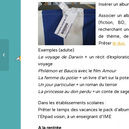
Insérer un alb
Associer un alb
(fiction, BD,
recherchant un
de thème, de
Prêter
le duo.
Les tortues des Galapagos
Exemples (adulte):
modelées à 4 mains dans le
Le voyage de Darwin
+ un récit d’explorat
Calvados
voyage
Philémon et Baucis
avec le film
Amour
La femme du potier
+ un livre d’art sur la pote
Un jour particulier
+ un roman du terroir
La princesse au don perdu +
un conte de sag
Dans les établissements scolaires :
Prêter le temps des vacances le pack d’albums
l’Ehpad voisin, à un enseignant d’IME
A la rentrée