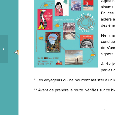
Agostin
albums 
En ces t
aidera à
des émo
Ne man
conditio
Audace et confiance
de s’an
pour embarquer dans 1, 2, 3
signets 
albums
A dix j
par les
* Les voyageurs qui ne pourront assister à un 
** Avant de prendre la route, vérifiez sur ce b