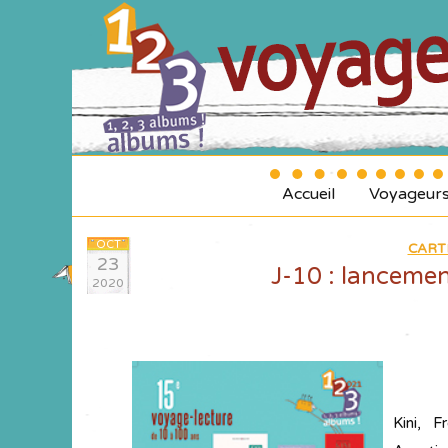
Accueil
Voyageur
OCT
CART
23
J-10 : lancemen
2020
Kini, F