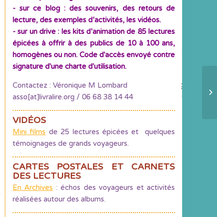
- sur ce blog : des souvenirs, des retours de
lecture, des exemples d’activités, les vidéos.
- sur un drive : les kits d’animation de 85 lectures
épicées à offrir à des publics de 10 à 100 ans,
homogènes ou non. Code d'accès envoyé contre
signature d'une charte d'utilisation.
Contactez : Véronique M Lombard
La
asso[at]livralire.org / 06 68 38 14 44
vo
VIDÉOS
Mini films
de 25 lectures épicées et quelques
témoignages de grands voyageurs.
CARTES POSTALES ET CARNETS
DES LECTURES
En Archives
: échos des voyageurs et activités
réalisées autour des albums.