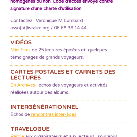
homogènes ou non. Code d'accès envoyé contre
signature d'une charte d'utilisation.
Contactez : Véronique M Lombard
asso[at]livralire.org / 06 68 38 14 44
VIDÉOS
Mini films
de 25 lectures épicées et quelques
témoignages de grands voyageurs.
CARTES POSTALES ET CARNETS DES
LECTURES
En Archives
: échos des voyageurs et activités
réalisées autour des albums.
INTERGÉNÉRATIONNEL
Echos de
rencontres inter-âges
TRAVELOGUE
Parole
aux organisateurs et aux lecteurs : souvenirs,