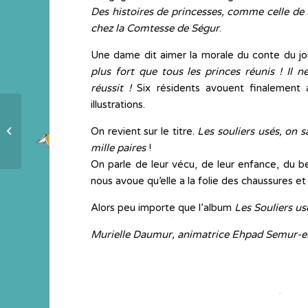
Des histoires de princesses, comme celle de
chez la Comtesse de Ségur
.
Une dame dit aimer la morale du conte du j
plus fort que tous les princes réunis ! Il 
réussit !
Six résidents avouent finalement 
illustrations.
Quels sont vos 1, 2 ou 3 albums
On revient sur le titre.
Les souliers usés, on s
préférés ?
mille paires
!
On parle de leur vécu, de leur enfance, du b
nous avoue qu’elle a la folie des chaussures et
Alors peu importe que l’album
Les Souliers us
Murielle Daumur, animatrice Ehpad Semur-e