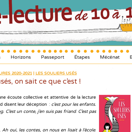
s
Horizons
Passeport
Étapes
Mécénat
URES 2020-2021
|
LES SOULIERS USÉS
sés, on sait ce que c’est !
une écoute collective et attentive de la lecture
ad disent leur déception :
c’est pour les enfants.
ng.
C’est un conte, j’en suis pas friand
.
C’est pas
m.
Ah oui, les contes, on nous en lisait à l’école
.