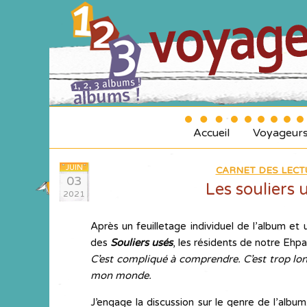
Accueil
Voyageur
JUIN
CARNET DES LECT
03
Les souliers u
2021
Après un feuilletage individuel de l’album et 
des
Souliers usés
, les résidents de notre Ehp
C’est compliqué à comprendre.
C’est trop lo
mon monde.
J’engage la discussion sur le genre de l’albu