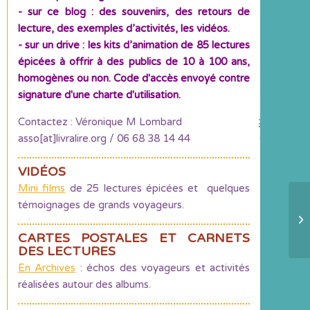
- sur ce blog : des souvenirs, des retours de
lecture, des exemples d’activités, les vidéos.
- sur un drive : les kits d’animation de 85 lectures
épicées à offrir à des publics de 10 à 100 ans,
homogènes ou non. Code d'accès envoyé contre
signature d'une charte d'utilisation.
Contactez : Véronique M Lombard
asso[at]livralire.org / 06 68 38 14 44
VIDÉOS
Mini films
de 25 lectures épicées et quelques
témoignages de grands voyageurs.
Pr
a
CARTES POSTALES ET CARNETS
DES LECTURES
En Archives
: échos des voyageurs et activités
réalisées autour des albums.