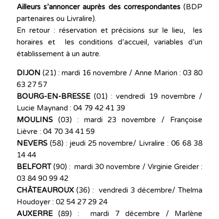
Ailleurs s’annoncer auprès des correspondantes
(BDP
partenaires ou Livralire).
En retour : réservation et précisions sur le lieu, les
horaires et les conditions d’accueil, variables d’un
établissement à un autre.
DIJON
(21) : mardi 16 novembre / Anne Marion : 03 80
63 27 57
BOURG-EN-BRESSE
(01) : vendredi 19 novembre /
Lucie Maynand : 04 79 42 41 39
MOULINS
(03) : mardi 23 novembre / Françoise
Lièvre : 04 70 34 41 59
NEVERS
(58) : jeudi 25 novembre/ Livralire : 06 68 38
14 44
BELFORT
(90) : mardi 30 novembre / Virginie Greider :
03 84 90 99 42
CHÂTEAUROUX
(36) : vendredi 3 décembre/ Thelma
Houdoyer : 02 54 27 29 24
AUXERRE
(89) : mardi 7 décembre / Marlène