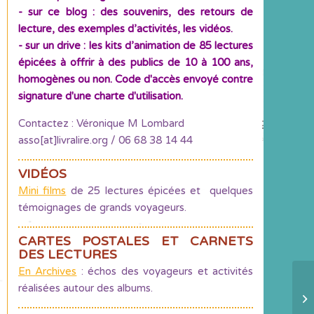
- sur ce blog : des souvenirs, des retours de
lecture, des exemples d’activités, les vidéos.
- sur un drive : les kits d’animation de 85 lectures
épicées à offrir à des publics de 10 à 100 ans,
homogènes ou non. Code d'accès envoyé contre
signature d'une charte d'utilisation.
Contactez : Véronique M Lombard
asso[at]livralire.org / 06 68 38 14 44
VIDÉOS
Mini films
de 25 lectures épicées et quelques
témoignages de grands voyageurs.
CARTES POSTALES ET CARNETS
DES LECTURES
En Archives
: échos des voyageurs et activités
réalisées autour des albums.
U
Ch