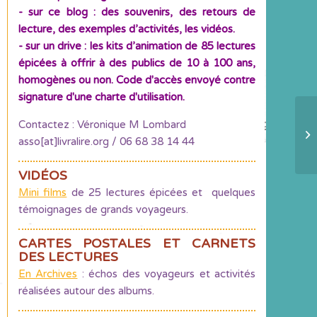
- sur ce blog : des souvenirs, des retours de
lecture, des exemples d’activités, les vidéos.
- sur un drive : les kits d’animation de 85 lectures
épicées à offrir à des publics de 10 à 100 ans,
homogènes ou non. Code d'accès envoyé contre
signature d'une charte d'utilisation.
Contactez : Véronique M Lombard
S
asso[at]livralire.org / 06 68 38 14 44
co
VIDÉOS
Mini films
de 25 lectures épicées et quelques
témoignages de grands voyageurs.
CARTES POSTALES ET CARNETS
DES LECTURES
En Archives
: échos des voyageurs et activités
réalisées autour des albums.