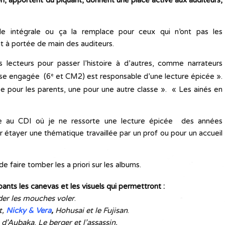
n, apportent du piquant, donnent une place active aux auditeurs,
elle intégrale ou ça la remplace pour ceux qui n’ont pas les
t à portée de main des auditeurs.
 lecteurs pour passer l’histoire à d’autres, comme narrateurs
asse engagée (6
et CM2) est responsable d’une lecture épicée ».
e
ée pour les parents, une pour une autre classe ». « Les ainés en
ne au CDI où je ne ressorte une lecture épicée des années
r étayer une thématique travaillée par un prof ou pour un accueil
e faire tomber les a priori sur les albums.
ipants les canevas et les visuels qui permettront :
er les mouches voler
.
t,
Nicky & Vera
,
Hohusai et le Fujisan
.
 d’Aubaka
,
Le berger et l’assassin.