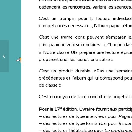
Les lectures épicées aident à la compréhensio
cadencent les rencontres, varient les séances.
C’est un tremplin pour la lecture individu
compétences nécessaires, l’album papier étan
C’est une trame dont peuvent s’emparer les
principaux ou voix secondaires. « Chaque cl
« Notre classe Ulis prépare une lecture épic
1.2.3 conseils
préparent une, les jeunes une autre ».
C’est un produit durable. «Pas une semai
précédentes et l’album qui lui correspond pou
de classe ».
C’est un moyen de faire connaître le projet et d
e
Pour la 17
édition, Livralire fournit aux partic
– des lectures de type interviews pour
Regard
– des lectures de type kamishibaï pour
Il cour
– des lectures théâtralisée pour
Le printemps