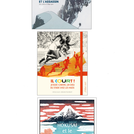
……
.
.
……