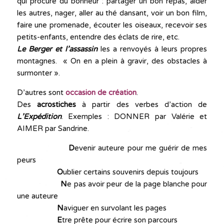
qui procure du bonheur : partager un bon repas, aider
les autres, nager, aller au thé dansant, voir un bon film,
faire une promenade, écouter les oiseaux, recevoir ses
petits-enfants, entendre des éclats de rire, etc.
Le Berger et l’assassin
les a renvoyés à leurs propres
montagnes. « On en a plein à gravir, des obstacles à
surmonter ».
D’autres sont
occasion de création
.
Des
acrostiches
à partir des verbes d’action de
L’Expédition
. Exemples : DONNER par Valérie et
AIMER par Sandrine.
D
evenir auteure pour me guérir de mes
peurs
O
ublier certains souvenirs depuis toujours
N
e pas avoir peur de la page blanche pour
une auteure
N
aviguer en survolant les pages
E
tre prête pour écrire son parcours