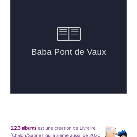
1.2.3 albums
est une création de Livralire
(Chalon/Saône), qui a animé aussi, de 2020