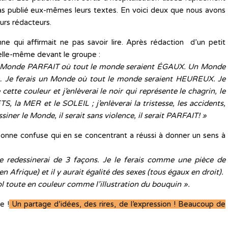
 pas publié eux-mêmes leurs textes. En voici deux que nous avons
urs rédacteurs.
e qui affirmait ne pas savoir lire. Après rédaction d’un petit
 elle-même devant le groupe :
s un Monde PARFAIT où tout le monde seraient ÉGAUX. Un Monde
e… Je ferais un Monde où tout le monde seraient HEUREUX. Je
tte couleur et j’enlèverai le noir qui représente le chagrin, le
TS, la MER et le SOLEIL ; j’enlèverai la tristesse, les accidents,
ssiner le Monde, il serait sans violence, il serait PARFAIT! »
onne confuse qui en se concentrant a réussi à donner un sens à
 le redessinerai de 3 façons. Je le ferais comme une pièce de
n Afrique) et il y aurait égalité des sexes (tous égaux en droit).
ol toute en couleur comme l’illustration du bouquin ».
e !
Un partage d’idées, des rires, de l’expression ! Beaucoup de