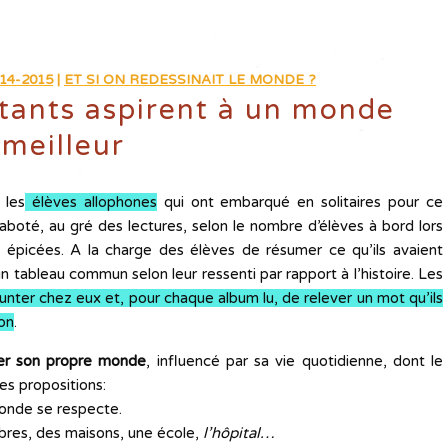
14-2015
|
ET SI ON REDESSINAIT LE MONDE ?
utants aspirent à un monde
meilleur
 les
élèves allophones
qui ont embarqué en solitaires pour ce
té, au gré des lectures, selon le nombre d’élèves à bord lors
s épicées. A la charge des élèves de résumer ce qu’ils avaient
n tableau commun selon leur ressenti par rapport à l’histoire. Les
unter chez eux et, pour chaque album lu, de relever un mot qu’ils
ion
.
er son propre monde
, influencé par sa vie quotidienne, dont le
ues propositions:
monde se respecte.
bres, des maisons, une école,
l’hôpital…