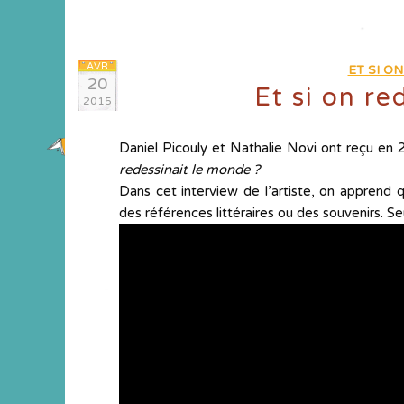
AVR
ET SI O
20
Et si on re
2015
Daniel Picouly et Nathalie Novi ont reçu e​n
redessinait le monde ?
Dans cet interview de l’artiste, on apprend 
des références littéraires ou des souvenirs. Seu