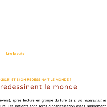
Lire la suite
-2015
|
ET SI ON REDESSINAIT LE MONDE ?
 redessinent le monde
Nevers), après lecture en groupe du livre
Et si on redessinait le
ture. Les patients sont sortis d’hospitalisation assez rapidement