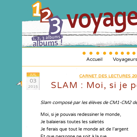
Accueil
Voyageur
JUIL
CARNET DES LECTURES 20
03
SLAM : Moi, si je 
2015
Slam composé par les élèves de CM1-CM2 de
Moi, si je pouvais redessiner le monde,
Je balaierais toutes les saletés
Je ferais que tout le monde ait de l’argent
Et que personne ne soit à la rue