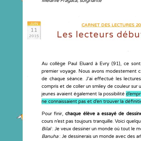
Mélanie Fragata, soignante
JUIN
CARNET DES LECTURES 20
11
Les lecteurs déb
2015
Au collège Paul Eluard à Evry (91), ce sont
premier voyage. Nous avons modestement cabo
de chaque séance. J’ai effectué les lecture
compris et de coller un smiley de couleur sur u
jeunes avaient également la possibilité
d’empr
ne connaissaient pas et d’en trouver la définit
Pour finir,
chaque élève a essayé de dessin
cours n’est pas toujours tranquille. Voici quelq
Bilal
: Je veux dessiner un monde où tout le 
Banuha
: Je dessinerais un monde avec des ar