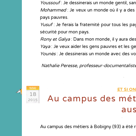
Youssouf
: Je dessinerais un monde gentil, san
Mohammed
: Je veux un monde où il y a des 
pays pauvres.
Yusuf
: Je ferais la fraternité pour tous les p
sécurité pour mon pays.
Rony et Galya
: Dans mon monde, il y aura des
Yaya
: Je veux aider les gens pauvres et les 
Younès
: Je dessinerais un monde avec des voi
Nathalie Peresse, professeur-documentalist
MAI
ET SI O
18
Au campus des méti
2015
aus
Au campus des métiers à Bobigny (93) a été r