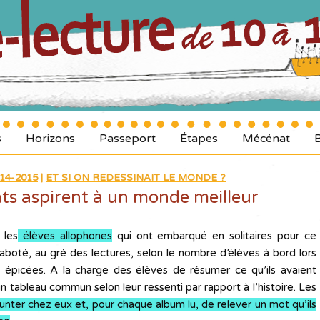
s
Horizons
Passeport
Étapes
Mécénat
14-2015
|
ET SI ON REDESSINAIT LE MONDE ?
ts aspirent à un monde meilleur
 les
élèves allophones
qui ont embarqué en solitaires pour ce
té, au gré des lectures, selon le nombre d’élèves à bord lors
s épicées. A la charge des élèves de résumer ce qu’ils avaient
n tableau commun selon leur ressenti par rapport à l’histoire. Les
unter chez eux et, pour chaque album lu, de relever un mot qu’ils