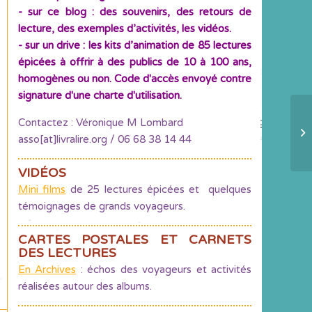
- sur ce blog : des souvenirs, des retours de
lecture, des exemples d’activités, les vidéos.
- sur un drive : les kits d’animation de 85 lectures
épicées à offrir à des publics de 10 à 100 ans,
homogènes ou non. Code d'accès envoyé contre
signature d'une charte d'utilisation.
Contactez : Véronique M Lombard
A 
asso[at]livralire.org / 06 68 38 14 44
de
VIDÉOS
Mini films
de 25 lectures épicées et quelques
témoignages de grands voyageurs.
CARTES POSTALES ET CARNETS
DES LECTURES
En Archives
: échos des voyageurs et activités
réalisées autour des albums.