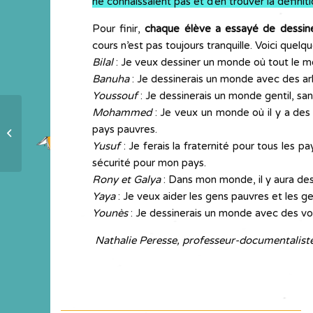
ne connaissaient pas et d’en trouver la définit
Pour finir,
chaque élève a essayé de dessin
cours n’est pas toujours tranquille. Voici quelq
Bilal
: Je veux dessiner un monde où tout le 
Banuha
: Je dessinerais un monde avec des ar
Youssouf
: Je dessinerais un monde gentil, san
Mohammed
: Je veux un monde où il y a des 
Echos de voyage-lecture : éveil et
pays pauvres.
gratitude
Yusuf
: Je ferais la fraternité pour tous les p
sécurité pour mon pays.
Rony et Galya
: Dans mon monde, il y aura des
Yaya
: Je veux aider les gens pauvres et les 
Younès
: Je dessinerais un monde avec des voi
Nathalie Peresse, professeur-documentalist