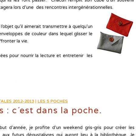
qui ils les font passer. Chacun remplit son cube d’un souvenir
rtagera lors d’une des rencontres intergénérationnelles.
’objet qu’il aimerait transmettre à quelqu’un
enveloppes de couleur dans lequel glisser le
fronter la vie.
ées pour nourrir la lecture et entretenir les
ALES 2012-2013
|
LES 5 POCHES
s : c´est dans la poche.
ut d’année, je profite d’un weekend gris-gris pour créer les
ns aux futurs dégustalivres qui auront lieu à la bibliothèque. Je