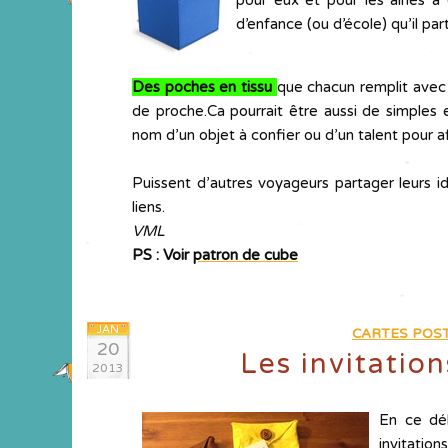
pour eux et pour les ainés à 
d’enfance (ou d’école) qu’il pa
Des poches en tissu
que chacun remplit avec l
de proche.Ca pourrait être aussi de simples 
nom d’un objet à confier ou d’un talent pour af
Puissent d’autres voyageurs partager leurs id
liens.
VML
PS : Voir
patron de cube
JAN
CARTES POST
20
Les invitation
2013
En ce déb
invitatio