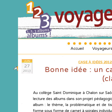
Accueil
Voyageur
JUIN
CASE À IDÉES 2012
27
Bonne idée : un ca
2013
(c
Au collège Saint Dominique à Chalon sur Saô
lecture des albums dans son projet pédagogi
album : le thème, la problématique et de ti
forme sous forme de carnet à spirales individu