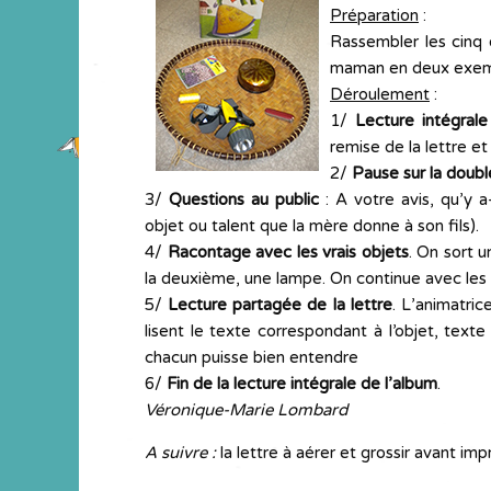
Préparation
:
Rassembler les cinq 
maman en deux exemp
Déroulement
:
1/
Lecture intégrale
remise de la lettre e
2/
Pause sur la doub
3/
Questions au public
: A votre avis, qu’y 
objet ou talent que la mère donne à son fils).
4/
Racontage avec les vrais objets
. On sort u
la deuxième, une lampe. On continue avec les gr
5/
Lecture partagée de la lettre
. L’animatric
lisent le texte correspondant à l’objet, texte
chacun puisse bien entendre
6/
Fin de la lecture intégrale de l’album
.
Véronique-Marie Lombard
A suivre :
la lettre à aérer et grossir avant imp