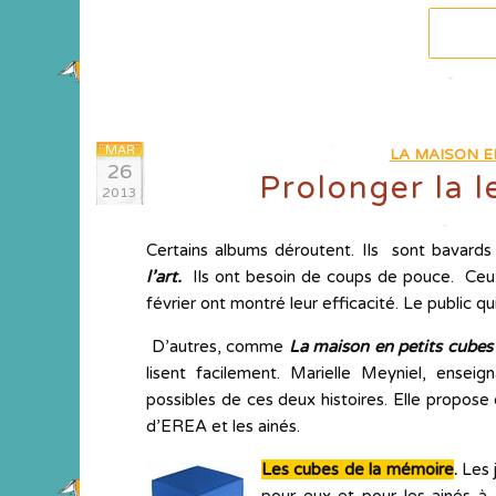
MAR
LA MAISON E
26
Prolonger la le
2013
Certains albums déroutent. Ils sont bavar
l’art.
Ils ont besoin de coups de pouce.
Ceux
février ont montré leur efficacité. Le public qui
D’autres, comme
La maison en petits cubes
lisent facilement. Marielle Meyniel, ensei
possibles de ces deux histoires. Elle propose 
d’EREA et les ainés.
Les cubes de la mémoire
.
Les 