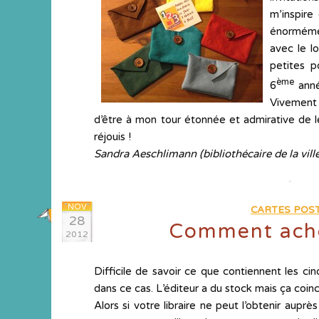
m’inspire
énormémen
avec le l
petites p
ème
6
anné
Vivement 
d’être à mon tour étonnée et admirative de le
réjouis !
Sandra Aeschlimann (bibliothécaire de la ville
NOV
CARTES POST
28
Comment ache
2012
Difficile de savoir ce que contiennent les c
dans ce cas. L’éditeur a du stock mais ça coince
Alors si votre libraire ne peut l’obtenir auprè