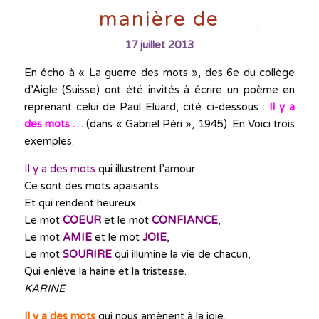
manière de
17 juillet 2013
En écho à « La guerre des mots », des 6e du collège
d’Aigle (Suisse) ont été invités à écrire un poème en
reprenant celui de Paul Eluard, cité ci-dessous :
Il y a
des mots …
(dans « Gabriel Péri », 1945). En Voici trois
exemples.
Il y a des mots
qui illustrent l’amour
Ce sont des mots apaisants
Et qui rendent heureux :
Le mot
COEUR
et le mot
CONFIANCE
,
Le mot
AMIE
et le mot
JOIE
,
Le mot
SOURIRE
qui illumine la vie de chacun,
Qui enlève la haine et la tristesse.
KARINE
Il y a des mots
qui nous amènent à la joie,