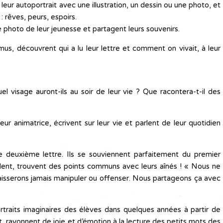
 leur autoportrait avec une illustration, un dessin ou une photo, et
: rêves, peurs, espoirs.
photo de leur jeunesse et partagent leurs souvenirs.
mus, découvrent qui a lu leur lettre et comment on vivait, à leur
el visage auront-ils au soir de leur vie ? Que racontera-t-il des
eur animatrice, écrivent sur leur vie et parlent de leur quotidien
 deuxième lettre. Ils se souviennent parfaitement du premier
ondent, trouvent des points communs avec leurs aînés ! « Nous ne
aisserons jamais manipuler ou offenser. Nous partageons ça avec
ortraits imaginaires des élèves dans quelques années à partir de
t, rayonnent de joie et d’émotion à la lecture des petits mots des