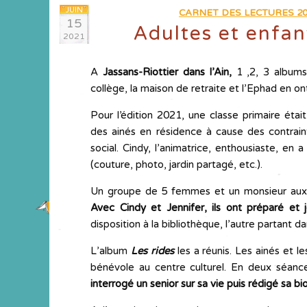
JUIN
CARNET DES LECTURES 20
15
Adultes et enfant
2021
A
Jassans-Riottier dans l’Ain,
1 ,2, 3 albums
collège, la maison de retraite et l’Ephad en ont
Pour l’édition 2021, une classe primaire étai
des ainés en résidence à cause des contraintes
social. Cindy, l’animatrice, enthousiaste, en a
(couture, photo, jardin partagé, etc.).
Un groupe de 5 femmes et un monsieur auxqu
Avec Cindy et Jennifer, ils ont préparé et
disposition à la bibliothèque, l’autre partant da
L’album
Les rides
les a réunis. Les ainés et l
bénévole au centre culturel. En deux séance
interrogé un senior sur sa vie puis rédigé sa b