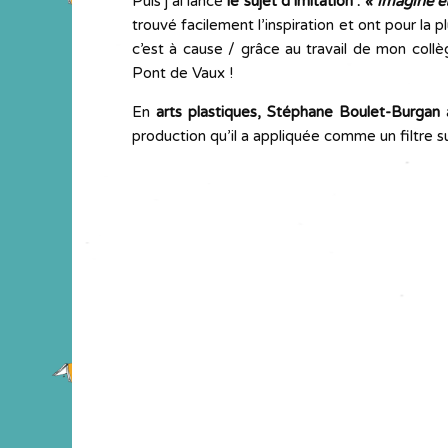
Puis j’ai lancé
le sujet d’imitation :
« imagine et
trouvé facilement l’inspiration et ont pour la
c’est à cause / grâce au travail de mon collèg
Pont de Vaux !
En
arts plastiques,
Stéphane Boulet-Burgan
a
production qu’il a appliquée comme un filtre su