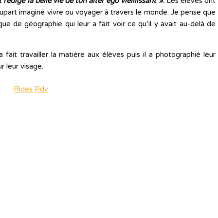
 rédige la belle vie de ton alter ego vieillissant »
.
Les élèves ont
 plupart imaginé vivre ou voyager à travers le monde. Je pense que
ue de géographie qui leur a fait voir ce qu’il y avait au-delà de
 fait travailler la matière aux élèves puis il a photographié leur
r leur visage.
Rides Pdv