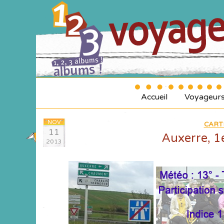
Accueil
Voyageur
NOV
CART
11
Auxerre, 1e
2013