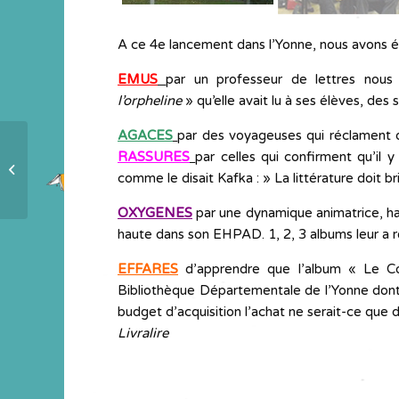
A ce 4e lancement dans l’Yonne, nous avons é
EMUS
par un professeur de lettres nous
l’orpheline
» qu’elle avait lu à ses élèves, des 
AGACES
par des voyageuses qui réclament d
RASSURES
par celles qui confirment qu’il y
Brindille bientôt de retour !
comme le disait Kafka : » La littérature doit br
OXYGENES
par une dynamique animatrice, ha
haute dans son EHPAD. 1, 2, 3 albums leur a r
EFFARES
d’apprendre que l’album « Le Cod
Bibliothèque Départementale de l’Yonne dont l
budget d’acquisition l’achat ne serait-ce que d
Livralire