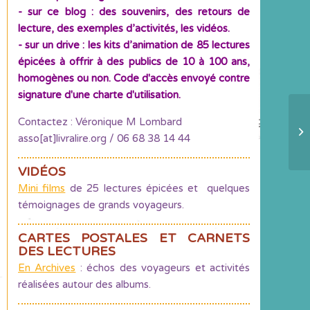
- sur ce blog : des souvenirs, des retours de
lecture, des exemples d’activités, les vidéos.
- sur un drive : les kits d’animation de 85 lectures
épicées à offrir à des publics de 10 à 100 ans,
homogènes ou non. Code d'accès envoyé contre
signature d'une charte d'utilisation.
Contactez : Véronique M Lombard
La
asso[at]livralire.org / 06 68 38 14 44
8
VIDÉOS
Mini films
de 25 lectures épicées et quelques
témoignages de grands voyageurs.
CARTES POSTALES ET CARNETS
DES LECTURES
En Archives
: échos des voyageurs et activités
réalisées autour des albums.