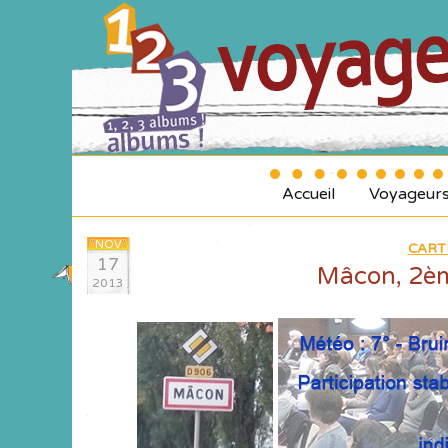
Accueil
Voyageur
NOV
CART
17
Mâcon, 2ème
2013