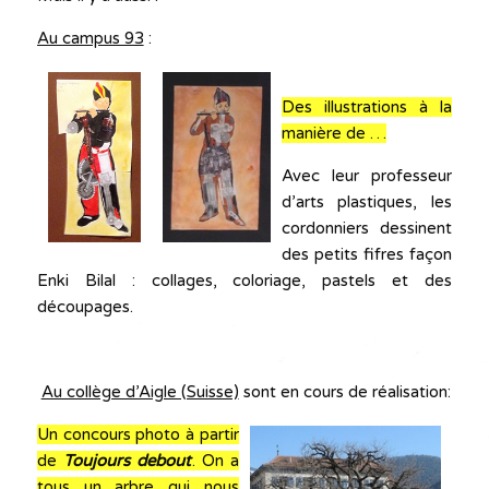
Au campus 93
:
Des illustrations à la
manière de …
Avec leur professeur
d’arts plastiques, les
cordonniers dessinent
des petits fifres façon
Enki Bilal : collages, coloriage, pastels et des
découpages.
Au collège d’Aigle (Suisse)
sont en cours de réalisation:
Un concours photo à partir
de
Toujours debout
. On a
tous un arbre qui nous