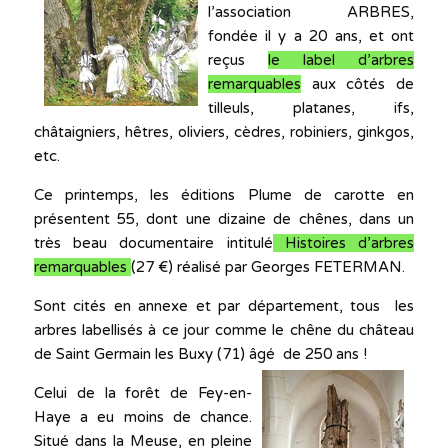
l’association ARBRES,
fondée il y a 20 ans, et ont
reçus
le label d’arbres
remarquables
aux côtés de
tilleuls, platanes, ifs,
châtaigniers, hêtres, oliviers, cèdres, robiniers, ginkgos,
etc.
Ce printemps, les éditions Plume de carotte en
présentent 55, dont une dizaine de chênes, dans un
très beau documentaire intitulé
Histoires d’arbres
remarquables
(27 €) réalisé par Georges FETERMAN.
Sont cités en annexe et par département, tous les
arbres labellisés à ce jour comme le chêne du château
de Saint Germain les Buxy (71) âgé de 250 ans !
Celui de la forêt de Fey-en-
Haye a eu moins de chance.
Situé dans la Meuse, en pleine