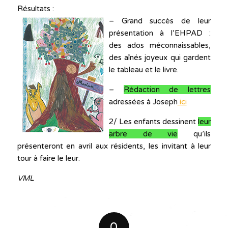
Résultats :
– Grand succès de leur
présentation à l’EHPAD :
des ados méconnaissables,
des aînés joyeux qui gardent
le tableau et le livre.
–
Rédaction de lettres
adressées à Joseph
ici
2/ Les enfants dessinent
leur
arbre de vie
qu’ils
présenteront en avril aux résidents, les invitant à leur
tour à faire le leur.
VML
0