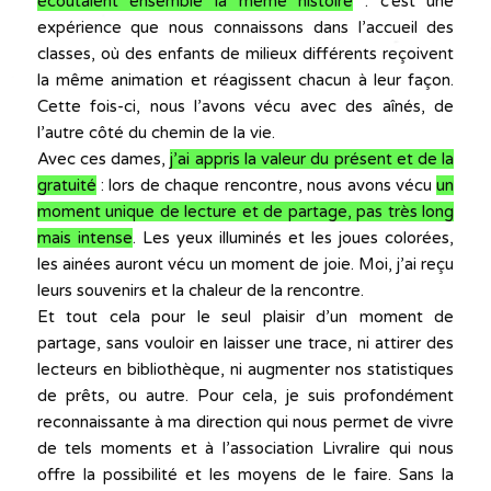
écoutaient ensemble la même histoire
: c’est une
expérience que nous connaissons dans l’accueil des
classes, où des enfants de milieux différents reçoivent
la même animation et réagissent chacun à leur façon.
Cette fois-ci, nous l’avons vécu avec des aînés, de
l’autre côté du chemin de la vie.
Avec ces dames,
j’ai appris la valeur du présent et de la
gratuité
: lors de chaque rencontre, nous avons vécu
un
moment unique de lecture et de partage, pas très long
mais intense
. Les yeux illuminés et les joues colorées,
les ainées auront vécu un moment de joie. Moi, j’ai reçu
leurs souvenirs et la chaleur de la rencontre.
Et tout cela pour le seul plaisir d’un moment de
partage, sans vouloir en laisser une trace, ni attirer des
lecteurs en bibliothèque, ni augmenter nos statistiques
de prêts, ou autre. Pour cela, je suis profondément
reconnaissante à ma direction qui nous permet de vivre
de tels moments et à l’association Livralire qui nous
offre la possibilité et les moyens de le faire. Sans la