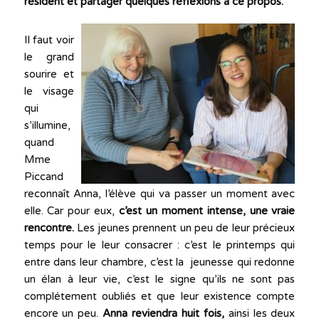
résident et partager quelques réflexions à ce propos.
Il faut voir
le grand
sourire et
le visage
qui
s’illumine,
quand
Mme
Piccand
reconnaît Anna, l’élève qui va passer un moment avec
elle. Car pour eux,
c’est un moment intense, une vraie
rencontre.
Les jeunes prennent un peu de leur précieux
temps pour le leur consacrer : c’est le printemps qui
entre dans leur chambre, c’est la jeunesse qui redonne
un élan à leur vie, c’est le signe qu’ils ne sont pas
complétement oubliés et que leur existence compte
encore un peu.
Anna reviendra huit fois,
ainsi les deux