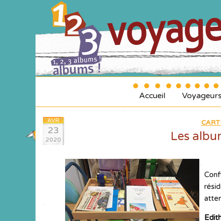
Accueil
Voyageur
AVR
CART
23
Les albu
2020
Conf
résid
atte
Edit