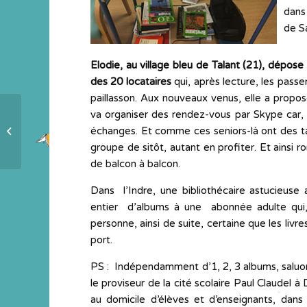
dans
de Sa
Elodie, au village bleu de Talant (21), dépos
des 20 locataires
qui, après lecture, les passen
paillasson. Aux nouveaux venus, elle a propos
va organiser des rendez-vous par Skype car, di
échanges. Et comme ces seniors-là ont des ta
Dedans dehors #3
groupe de sitôt, autant en profiter. Et ainsi r
de balcon à balcon.
Dans l’Indre, une bibliothécaire astucieuse
entier d’albums à une abonnée adulte qui, 
personne, ainsi de suite, certaine que les livre
port.
PS : Indépendamment d’1, 2, 3 albums, saluons 
le proviseur de la cité scolaire Paul Claudel à 
au domicile d’élèves et d’enseignants, dan