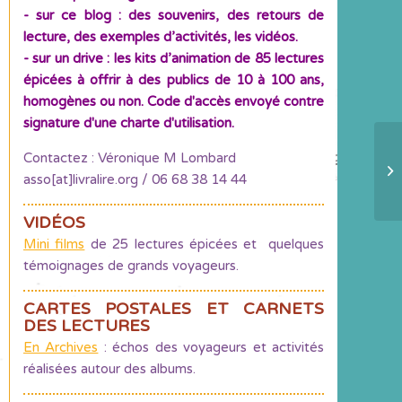
- sur ce blog : des souvenirs, des retours de
lecture, des exemples d’activités, les vidéos.
- sur un drive : les kits d’animation de 85 lectures
épicées à offrir à des publics de 10 à 100 ans,
homogènes ou non. Code d'accès envoyé contre
signature d'une charte d'utilisation.
Contactez : Véronique M Lombard
Ch
asso[at]livralire.org / 06 68 38 14 44
d’
VIDÉOS
Mini films
de 25 lectures épicées et quelques
témoignages de grands voyageurs.
CARTES POSTALES ET CARNETS
DES LECTURES
En Archives
: échos des voyageurs et activités
réalisées autour des albums.