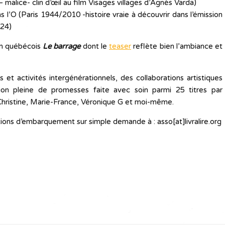
malice- clin d’œil au film Visages villages d’Agnès Varda)
s l’O (Paris 1944/2010 -histoire vraie à découvrir dans l’émission
24)
bum québécois
Le barrage
dont le
teaser
reflète bien l’ambiance et
et activités intergénérationnels, des collaborations artistiques
ction pleine de promesses faite avec soin parmi 25 titres par
Christine, Marie-France, Véronique G et moi-même.
ons d’embarquement sur simple demande à : asso[at]livralire.org