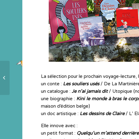
Quelle place pour les femmes au
La sélection pour le prochain voyage-lecture, 
Moyen-Age ?
un conte :
Les souliers usés
/ De La Martinière
un catalogue :
Je n’ai jamais dit
/ Utopique (no
une biographie :
Kini le monde à bras le corp
maison d’édition belge)
un doc artistique :
Les dessins de Claire
/ L’ E
Elle innove avec :
un petit format :
Quelqu’un m’attend derrière 