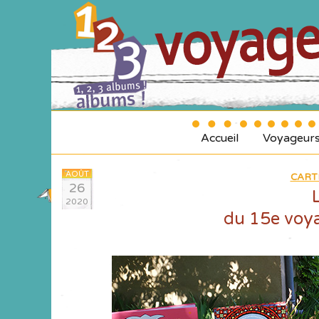
Accueil
Voyageur
AOÛT
CART
26
2020
du 15e voy