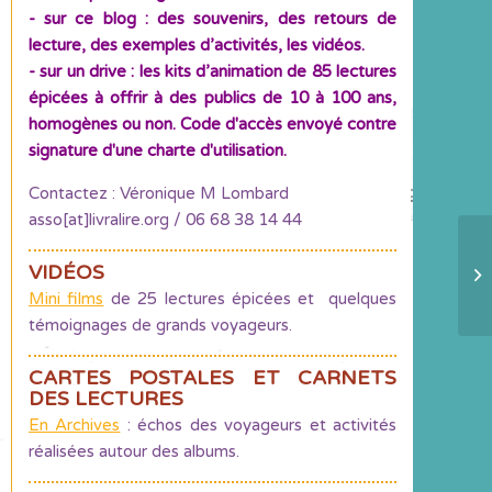
- sur ce blog : des souvenirs, des retours de
lecture, des exemples d’activités, les vidéos.
- sur un drive : les kits d’animation de 85 lectures
épicées à offrir à des publics de 10 à 100 ans,
homogènes ou non. Code d'accès envoyé contre
signature d'une charte d'utilisation.
Contactez : Véronique M Lombard
asso[at]livralire.org / 06 68 38 14 44
Po
VIDÉOS
al
Mini films
de 25 lectures épicées et quelques
témoignages de grands voyageurs.
CARTES POSTALES ET CARNETS
DES LECTURES
En Archives
: échos des voyageurs et activités
réalisées autour des albums.