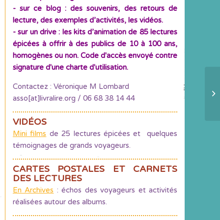
- sur ce blog : des souvenirs, des retours de
lecture, des exemples d’activités, les vidéos.
- sur un drive : les kits d’animation de 85 lectures
épicées à offrir à des publics de 10 à 100 ans,
homogènes ou non. Code d'accès envoyé contre
signature d'une charte d'utilisation.
Contactez : Véronique M Lombard
La
asso[at]livralire.org / 06 68 38 14 44
un
VIDÉOS
Mini films
de 25 lectures épicées et quelques
témoignages de grands voyageurs.
CARTES POSTALES ET CARNETS
DES LECTURES
En Archives
: échos des voyageurs et activités
réalisées autour des albums.