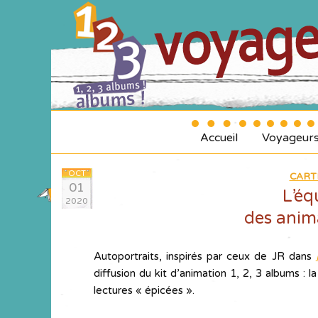
Accueil
Voyageur
OCT
CART
01
L’éq
2020
des anima
Autoportraits, inspirés par ceux de JR dans
diffusion du kit d’animation 1, 2, 3 albums 
lectures « épicées ».