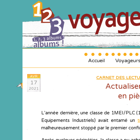
Accueil
Voyageur
AVR
CARNET DES LECTU
17
Actualise
2021
en pi
L’année dernière, une classe de 1MEI/PLC (1
Equipements Industriels) avait entamé un
t
malheureusement stoppé par le premier conf