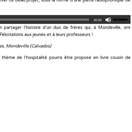
hever ce beau projet, sous la forme d’une pièce radiophonique de
00:00
partager l’histoire d’un duo de frères qui, à Mondeville, ont
élicitations aux jeunes et à leurs professeurs !
s, Mondeville (Calvados)
 thème de l’hospitalité pourra être proposé en livre cousin de