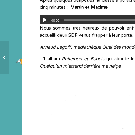
Après quelques péripéties, la classe a pu ac
cinq minutes :
Martin et Maxime
.
00:00
Nous sommes très heureux de pouvoir enfin 
accueilli deux SDF venus frapper à leur porte. F
Arnaud Legoff, médiathèque Quai des monde
La lecture partagée en Ephad
*
L’album
Philémon et Baucis
qui aborde le
plus indispensable que jamais
Quelqu’un m‘attend derrière ma neige
.