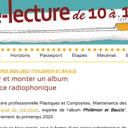
s
Horizons
Passeport
Étapes
Mécénat
RES 2020-2021
|
PHILÉMON ET BAUCIS
r et monter un album
èce radiophonique
ère professionnelle Plastiques et Composites, Maintenance des
ravail de réécriture
, inspirée de l’album
Philémon et Baucis
*
,
inement du printemps 2020.