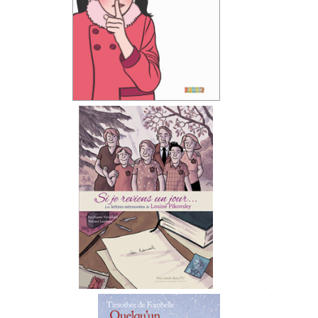
……
.
.
……..