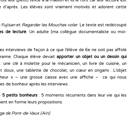
ois leur (petit) texte à la maison et ils le font car leur lecture est
ine d’après. Les élèves sont vraiment motivés et adorent cette
 Fujisan
et
Regarder les Mouches voler
. Le texte est redécoupé
nes de lecture
. Un adulte (ma collègue documentaliste ou moi-
t les interviews de façon à ce que l’élève de 6e ne soit pas affolé
e Jeanne. Chaque élève devait
apporter un objet ou un dessin qui
: une clé à molette pour le mécanicien, un livre de cuisine, un
t doux, une tablette de chocolat, un cœur en origami…L’objet
onheur » – une grosse caisse avec une affiche – ce qui nous
ces de bonheur après les interviews.
e
5 petits bonheurs
: 5 moments récurrents dans leur vie qui les
nt en forme leurs propositions.
ège de Pont-de-Vaux (Ain)