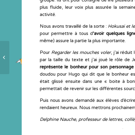
groupe. Ils ont pour consigne de lire plusieurs f
plus fluide, leur voix plus assurée la sema
activité.
Nous avons travaillé de la sorte :
Hokusai et le
pour permettre à tous d
‘avoir quelques lig
même) assure la partie la plus importante.
Pour
Regarder les mouches voler
, j’ai rédui
On regarde d’autant mieux l’album
par la taille du texte et j’ai joué le rôle d
qu’on connaît déjà l’histoire
représente le bonheur pour son personnage
doudou pour Hugo qui dit que le bonheur es
était glissé ensuite dans une « boite à b
permettait de revenir sur les différentes sour
Puis nous avons demandé aux élèves d’écrir
rendaient heureux. Nous mettrons prochaineme
Delphine Nauche, professeur de lettres, coll