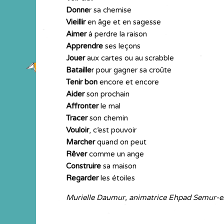
Donne
r sa chemise
Vieillir
en âge et en sagesse
Aimer
à perdre la raison
Apprendre
ses leçons
Jouer
aux cartes ou au scrabble
Bataille
r pour gagner sa croûte
Tenir bon
encore et encore
Aider
son prochain
Affronter
le mal
Tracer
son chemin
Vouloir
, c’est pouvoir
Marcher
quand on peut
Rêver
comme un ange
Construire
sa maison
Regarder
les étoiles
Murielle Daumur, animatrice Ehpad Semur-e