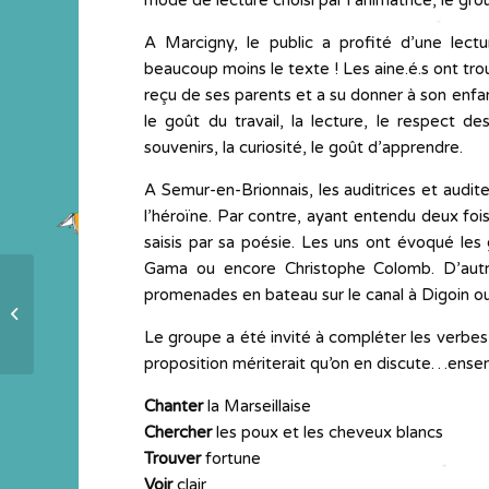
mode de lecture choisi par l’animatrice, le gro
A Marcigny, le public a profité d’une lec
beaucoup moins le texte ! Les aine.é.s ont tro
reçu de ses parents et a su donner à son enf
le goût du travail, la lecture, le respect des 
souvenirs, la curiosité, le goût d’apprendre.
A Semur-en-Brionnais, les auditrices et audit
l’héroïne. Par contre, ayant entendu deux fois 
saisis par sa poésie. Les uns ont évoqué le
Gama ou encore Christophe Colomb. D’autr
promenades en bateau sur le canal à Digoin ou s
A chacun son projet d’expédition
Le groupe a été invité à compléter les verbes
proposition mériterait qu’on en discute…ense
Chanter
la Marseillaise
Chercher
les poux et les cheveux blancs
Trouver
fortune
Voir
clair