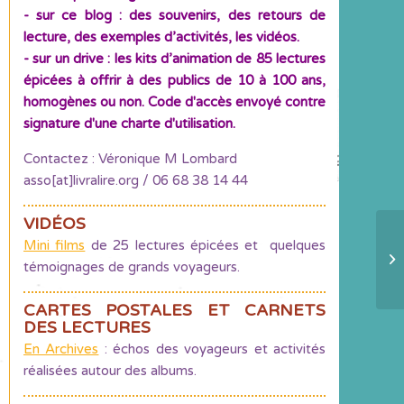
- sur ce blog : des souvenirs, des retours de
lecture, des exemples d’activités, les vidéos.
- sur un drive : les kits d’animation de 85 lectures
épicées à offrir à des publics de 10 à 100 ans,
homogènes ou non. Code d'accès envoyé contre
signature d'une charte d'utilisation.
Contactez : Véronique M Lombard
asso[at]livralire.org / 06 68 38 14 44
VIDÉOS
Mini films
de 25 lectures épicées et quelques
V
témoignages de grands voyageurs.
ga
CARTES POSTALES ET CARNETS
DES LECTURES
En Archives
: échos des voyageurs et activités
réalisées autour des albums.