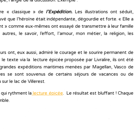
upe, l’angle de la discussion. Exemple :
ture « classique » de
l’Expédition.
Les illustrations ont séduit,
uvé que l’héroïne était indépendante, dégourdie et forte. « Elle a
ant » comme eux-mêmes ont essayé de transmettre à leur famille
autres, le savoir, l’effort, l’amour, mon métier, la religion, les
eurs ont, eux aussi, admiré le courage et le sourire permanent de
le texte via la lecture épicée proposée par Livralire, ils ont été
s grandes expéditions maritimes menées par Magellan, Vasco de
es se sont souvenus de certains séjours de vacances ou de
ur le lac de Villerest.
 qui rythment la
lecture épicée
. Le résultat est bluffant ! Chaque
mble.