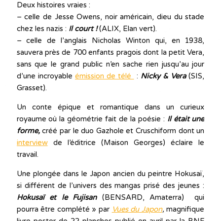
Deux histoires vraies :
– celle de Jesse Owens, noir américain, dieu du stade
chez les nazis :
Il court !
(ALIX, Elan vert).
– celle de l’anglais Nicholas Winton qui, en 1938,
sauvera près de 700 enfants pragois dont la petit Vera,
sans que le grand public n’en sache rien jusqu’au jour
d’une incroyable
émission de télé
:
Nicky & Vera
(SIS,
Grasset).
Un conte épique et romantique dans un curieux
royaume où la géométrie fait de la poésie :
Il était une
forme,
créé par le duo Gazhole et Cruschiform dont un
interview
de l’éditrice (Maison Georges) éclaire le
travail.
Une plongée dans le Japon ancien du peintre Hokusaï,
si différent de l’univers des mangas prisé des jeunes :
Hokusaï et le Fujisan
(BENSARD, Amaterra) qui
pourra être complété » par
Vues du Japon
,
magnifique