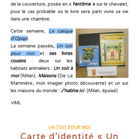
de la couverture, posée en «
fantôme »
sur le chevalet,
pour le cas probable où le livre sera parti vivre sa vie
dans une chambre
.
Cette semaine,
Le casque
d’Opapi
.
La semaine passée
,
Un toit
pour moi
et
ses livres
cousins
: deux sur les
habitats animaliers :
Un toit à
moi
(Milan),
Maisons
(De La
Martinière, mon imagier photo découverte) et un sur
les maisons du monde :
J’habite ici
(Milan, épuisé).
VML
UN TOIT POUR MOI
Carte d’identité « Un