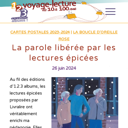
CARTES POSTALES 2023-2024
|
LA BOUCLE D'OREILLE
ROSE
La parole libérée par les
lectures épicées
26 juin 2024
Au fil des éditions
d’1.2.3 albums, les
lectures épicées
proposées par
Livralire ont
véritablement
enrichi ma
pédagogie. Elles