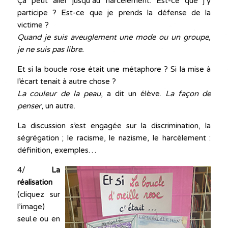
Ça peut aller jusqu’au harcèlement. Est-ce que j’y
participe ? Est-ce que je prends la défense de la
victime ?
Quand je suis aveuglement une mode ou un groupe,
je ne suis pas libre.
Et si la boucle rose était une métaphore ? Si la mise à
l’écart tenait à autre chose ?
La couleur de la peau
, a dit un élève.
La façon de
penser
, un autre.
La discussion s’est engagée sur la discrimination, la
ségrégation ; le racisme, le nazisme, le harcèlement :
définition, exemples…
4/
La
réalisation
(cliquez sur
l’image)
seul.e ou en