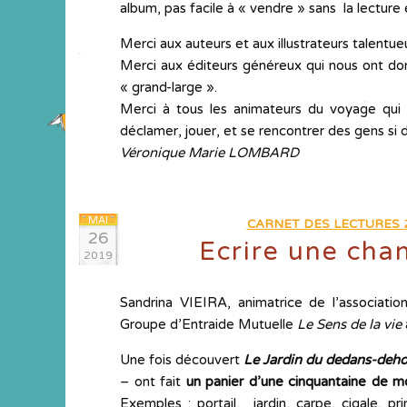
album, pas facile à « vendre » sans la lecture
Merci aux auteurs et aux illustrateurs talentue
Merci aux éditeurs généreux qui nous ont do
« grand-large ».
Merci à tous les animateurs du voyage qui on
déclamer, jouer, et se rencontrer des gens si d
Véronique Marie LOMBARD
MAI
CARNET DES LECTURES 2
26
Ecrire une cha
2019
Sandrina VIEIRA, animatrice de l’associati
Groupe d’Entraide Mutuelle
Le Sens de la vie
Une fois découvert
Le Jardin du dedans-deho
– ont fait
un panier d’une
cinquantaine de mo
Exemples : portail, jardin, carpe, cigale, pr