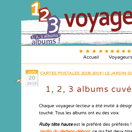
Accueil
Voyageur
JUIN
CARTES POSTALES 2018-2019
|
LE JARDIN 
20
2019
1, 2, 3 albums cuvé
Chaque voyageur-lecteur a été invité à désigne
touché. Tous les albums ont eu des voix.
Ruby tête haute
est le préféré des préférés 
Jardin du dedans-dehors
,
ce qui fait deux tit