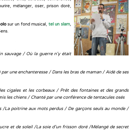
ourire, mélanger, oser, prison doré,
solo
sur un fond musical,
tel un slam
,
Sens.
in sauvage / Où la guerre n’y était
é par une enchanteresse / Dans les bras de maman / Aidé de ses
les cigales et les corbeaux / Prêt des fontaines et des grands
mis les chiens / Chanté par une conférence de tentacules osés
s /La poitrine aux mots perdus / De garçons seuls au monde /
cre et de soleil /La soie d’un frisson doré /Mélangé de secret