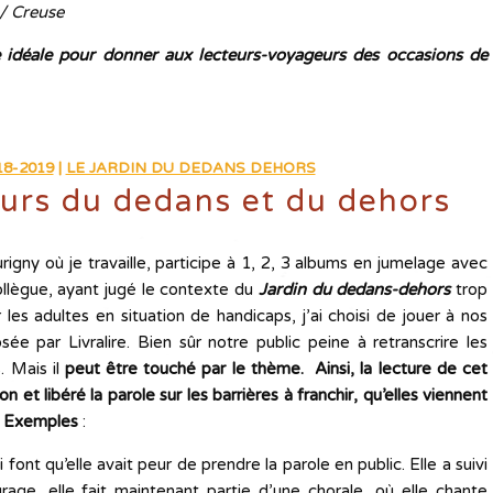
 / Creuse
e idéale pour donner aux lecteurs-voyageurs des occasions de
8-2019
|
LE JARDIN DU DEDANS DEHORS
murs du dedans et du dehors
rigny où je travaille, participe à 1, 2, 3 albums en jumelage avec
llègue, ayant jugé le contexte du
Jardin du dedans-dehors
trop
ur les adultes en situation de handicaps, j’ai choisi de jouer à nos
ée par Livralire. Bien sûr notre public peine à retranscrire les
. Mais il
peut être touché par le thème.
Ainsi, la lecture de cet
ion et libéré la parole sur les barrières à franchir, qu’elles viennent
. Exemples
:
 font qu’elle avait peur de prendre la parole en public. Elle a suivi
age, elle fait maintenant partie d’une chorale, où elle chante