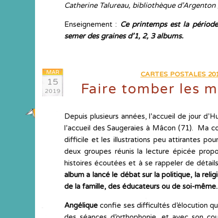
Catherine Talureau, bibliothèque d’Argenton
Enseignement :
Ce printemps est la périod
semer des graines d’1, 2, 3 albums.
MAR
CARTES POSTALES 201
15
Faire tomber les 
2019
Depuis plusieurs années, l’accueil de jour d’Hu
l’accueil des Saugeraies à Mâcon (71). Ma co
difficile et les illustrations peu attirantes po
deux groupes réunis la lecture épicée propos
histoires écoutées et à se rappeler de détails
album a lancé le débat sur la politique, la relig
de la famille, des éducateurs ou de soi-même
Angélique
confie ses difficultés d’élocution qui
des séances d’orthophonie, et avec son cour