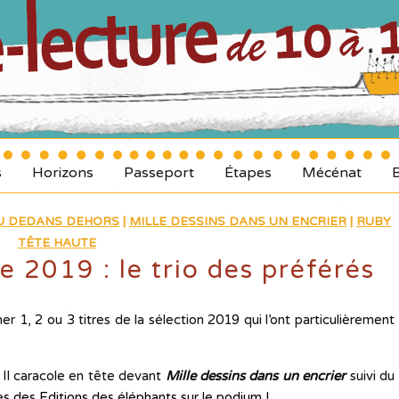
s
Horizons
Passeport
Étapes
Mécénat
DU DEDANS DEHORS
|
MILLE DESSINS DANS UN ENCRIER
|
RUBY
TÊTE HAUTE
e 2019 : le trio des préférés
r 1, 2 ou 3 titres de la sélection 2019 qui l’ont particulièrement
! Il caracole en tête devant
Mille dessins dans un encrier
suivi du
res des Editions des éléphants sur le podium !