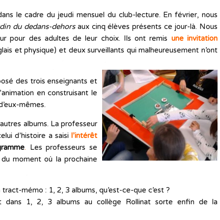
dans le cadre du jeudi mensuel du club-lecture. En février, nous
rdin du dedans-dehors
aux cinq élèves présents ce jour-là. Nous
ur pour des adultes de leur choix. Ils ont remis
une invitation
nglais et physique) et deux surveillants qui malheureusement n’ont
posé des trois enseignants et
’animation en construisant le
 d’eux-mêmes.
s autres albums. La professeur
elui d’histoire a saisi
l’intérêt
ogramme
.
Les professeurs se
et du moment où la prochaine
un tract-mémo : 1, 2, 3 albums, qu’est-ce-que c’est ?
 dans 1, 2, 3 albums au collège Rollinat sorte enfin de la