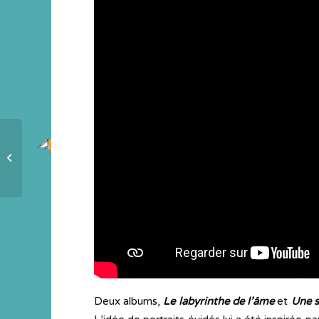
Début 2019, 3 ateliers de lectures
épicées
Deux albums,
Le labyrinthe de l’âme
et
Une s