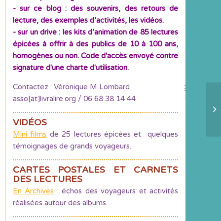
- sur ce blog : des souvenirs, des retours de
lecture, des exemples d’activités, les vidéos.
- sur un drive : les kits d’animation de 85 lectures
épicées à offrir à des publics de 10 à 100 ans,
homogènes ou non. Code d'accès envoyé contre
signature d'une charte d'utilisation.
Contactez : Véronique M Lombard
asso[at]livralire.org / 06 68 38 14 44
L
du
VIDÉOS
Mini films
de 25 lectures épicées et quelques
témoignages de grands voyageurs.
CARTES POSTALES ET CARNETS
DES LECTURES
En Archives
: échos des voyageurs et activités
réalisées autour des albums.