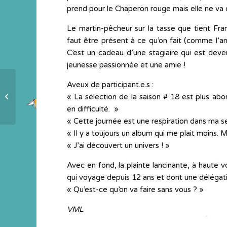
prend pour le Chaperon rouge mais elle ne va
Le martin-pêcheur sur la tasse que tient Franç
faut être présent à ce qu’on fait (comme l’an
C’est un cadeau d’une stagiaire qui est deve
jeunesse passionnée et une amie !
Aveux de participant.e.s :
Merci à notre vidéaste appliqué et
« La sélection de la saison # 18 est plus abo
attentionné
en difficulté. »
« Cette journée est une respiration dans ma s
« Il y a toujours un album qui me plait moins. M
« J’ai découvert un univers ! »
Avec en fond, la plainte lancinante, à haute 
qui voyage depuis 12 ans et dont une délégati
« Qu’est-ce qu’on va faire sans vous ? »
VML