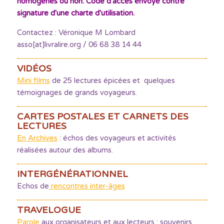
homogènes ou non. Code d'accès envoyé contre
signature d'une charte d'utilisation.
Contactez : Véronique M Lombard
asso[at]livralire.org / 06 68 38 14 44
VIDÉOS
Mini films
de 25 lectures épicées et quelques
témoignages de grands voyageurs.
CARTES POSTALES ET CARNETS DES
LECTURES
En Archives
: échos des voyageurs et activités
réalisées autour des albums.
INTERGÉNÉRATIONNEL
Echos de
rencontres inter-âges
TRAVELOGUE
Parole
aux organisateurs et aux lecteurs : souvenirs,