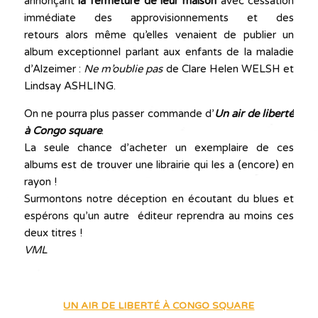
annonçant
la fermeture de leur maison
avec cessation
immédiate des approvisionnements et des
retours alors même qu’elles venaient de publier un
album exceptionnel parlant aux enfants de la maladie
d’Alzeimer :
Ne m’oublie pas
de Clare Helen WELSH et
Lindsay ASHLING.
On ne pourra plus passer commande d’
Un air de l
i
berté
à Congo square
.
La seule chance d’acheter un exemplaire de ces
albums est de trouver une librairie qui les a (encore) en
rayon !
Surmontons notre déception en écoutant du blues et
espérons qu’un autre éditeur reprendra au moins ces
deux titres !
VML
UN AIR DE LIBERTÉ À CONGO SQUARE