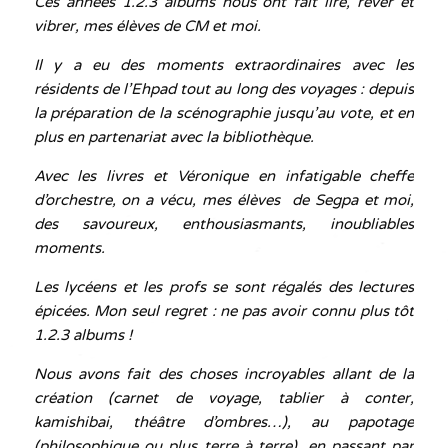
Ces années 1.2.3 albums nous ont fait lire, rêver et
vibrer, mes élèves de CM et moi.
Il y a eu des moments extraordinaires avec les
résidents de l’Ehpad tout au long des voyages : depuis
la préparation de la scénographie jusqu’au vote, et en
plus en partenariat avec la bibliothèque.
Avec les livres et Véronique en infatigable cheffe
d’orchestre, on a vécu, mes élèves de Segpa et moi,
des savoureux, enthousiasmants, inoubliables
moments.
Les lycéens et les profs se sont régalés des lectures
épicées. Mon seul regret : ne pas avoir connu plus tôt
1.2.3 albums !
Nous avons fait des choses incroyables allant de la
création (carnet de voyage, tablier à conter,
kamishibai, théâtre d’ombres…), au papotage
(philosophique ou plus terre à terre), en passant par