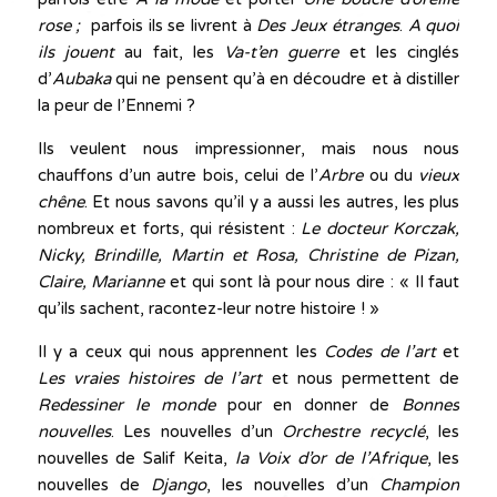
rose ;
parfois ils se livrent à
Des Jeux étranges
.
A quoi
ils jouent
au fait, les
Va-t’en guerre
et les cinglés
d’
Aubaka
qui ne pensent qu’à en découdre et à distiller
la peur de l’Ennemi ?
Ils veulent nous impressionner, mais nous nous
chauffons d’un autre bois, celui de l’
Arbre
ou du
vieux
chêne
. Et nous savons qu’il y a aussi les autres, les plus
nombreux et forts, qui résistent :
Le docteur Korczak,
Nicky, Brindille, Martin et Rosa, Christine de Pizan,
Claire, Marianne
et qui sont là pour nous dire : « Il faut
qu’ils sachent, racontez-leur notre histoire ! »
Il y a ceux qui nous apprennent les
Codes de l’art
et
Les vraies histoires de l’art
et nous permettent de
Redessiner le monde
pour en donner de
Bonnes
nouvelles
. Les nouvelles d’un
Orchestre recyclé
, les
nouvelles de Salif Keita,
la Voix d’or de l’Afrique
, les
nouvelles de
Django
, les nouvelles d’un
Champion