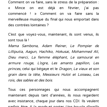
Comment on va faire, sans le stress de la préparation :
« Mince on est déjà en février, j’ai pas
commencé ! » Comment on va faire sans la
merveilleuse musique du final qui nous emportait dans
des contrées lointaines ?
C’est que voyez-vous, maintenant, ils sont venus, ils
sont tous là !
Mama Sambona, Adam Reiner, Le Pompier de
Lilliputia, Aagun, Hachiko, Hokusai, Mohammed Ali,
Dieu merci, La femme éléphant, Le samouraï en
armure rouge, L’ogre, Les amants papillon, Les
princes,
celui qui bégaye et le
Dragon
,
Le vieux et son
grain dans la tête
,
Messieurs Hulot et Loiseau
,
Les
rois, des sables et des bois
.
Tous ces personnages qui nous accompagnent
maintenant depuis tant d’années, ils nous regardent
avec insistance, chaque jour dans nos CDI. Ils veulent
parfois être
A la mode
et porter
Une boucle d’oreille